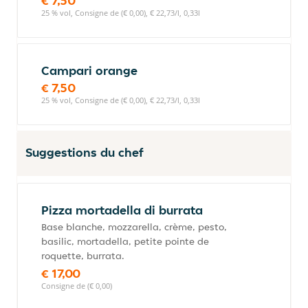
€ 7,50
25 % vol, Consigne de (€ 0,00), € 22,73/l, 0,33l
Campari orange
€ 7,50
25 % vol, Consigne de (€ 0,00), € 22,73/l, 0,33l
Suggestions du chef
Pizza mortadella di burrata
Base blanche, mozzarella, crème, pesto,
basilic, mortadella, petite pointe de
roquette, burrata.
€ 17,00
Consigne de (€ 0,00)