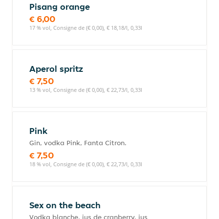
Pisang orange
€ 6,00
17 % vol, Consigne de (€ 0,00), € 18,18/l, 0,33l
Aperol spritz
€ 7,50
13 % vol, Consigne de (€ 0,00), € 22,73/l, 0,33l
Pink
Gin, vodka Pink, Fanta Citron.
€ 7,50
18 % vol, Consigne de (€ 0,00), € 22,73/l, 0,33l
Sex on the beach
Vodka blanche, jus de cranberry, jus