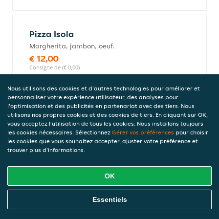
Pizza Isola
Margherita, jambon, oeuf.
€ 12,00
Consigne de (€ 0,00)
Nous utilisons des cookies et d'autres technologies pour améliorer et
personnaliser votre expérience utilisateur, des analyses pour
l'optimisation et des publicités en partenariat avec des tiers. Nous
Pizza végétarienne
utilisons nos propres cookies et des cookies de tiers. En cliquant sur OK,
Tomate, mozzarella, champignons,
vous acceptez l'utilisation de tous les cookies. Nous installons toujours
poivrons, olives, oignons.
les cookies nécessaires. Sélectionnez
Gérer vos préférences
pour choisir
les cookies que vous souhaitez accepter, ajuster votre préférence et
€ 12,00
trouver plus d'informations.
Consigne de (€ 0,00)
OK
Pizza grecque
Commandez En Ligne
Essentiels
Tomate, mozzarella, feta, tomates
fraîches.