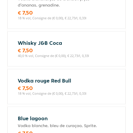
d'ananas, grenadine.
€ 7,50
18 % vol, Consigne de (€ 0,00), € 22,73/l, 0,33l
Whisky J&B Coca
€ 7,50
40,0 % vol, Consigne de (€ 0,00), € 22,73/l, 0,33l
Vodka rouge Red Bull
€ 7,50
18 % vol, Consigne de (€ 0,00), € 22,73/l, 0,33l
Blue lagoon
Vodka blanche, bleu de curaçao, Sprite.