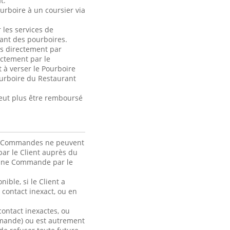
t.
urboire à un coursier via
 les services de
ant des pourboires.
és directement par
ctement par le
 à verser le Pourboire
ourboire du Restaurant
peut plus être remboursé
. Les Commandes ne peuvent
ar le Client auprès du
d’une Commande par le
ible, si le Client a
contact inexact, ou en
ontact inexactes, ou
ommande) ou est autrement