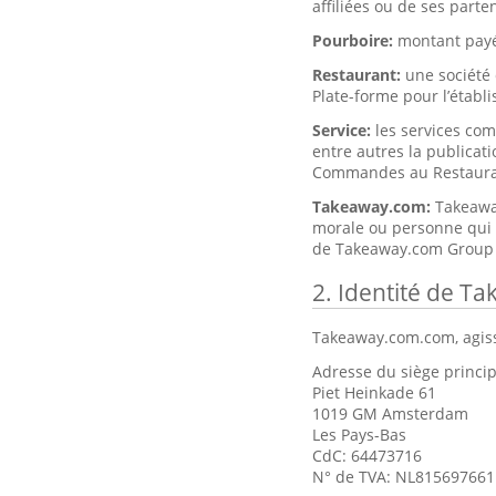
affiliées ou de ses part
Pourboire:
montant payé
Restaurant:
une société 
Plate-forme pour l’établ
Service:
les services co
entre autres la publicati
Commandes au Restaura
Takeaway.com:
Takeawa
morale ou personne qui 
de Takeaway.com Group 
2. Identité de T
Takeaway.com.com, agiss
Adresse du siège princip
Piet Heinkade 61
1019 GM Amsterdam
Les Pays-Bas
CdC: 64473716
N° de TVA: NL81569766