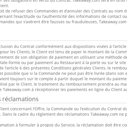
r ses obligations en vertu du Contrat, Takeaway.com sera en droit 
ient.
oit de refuser des Commandes et d’annuler des Contrats au nom du 
cernant l’exactitude ou l’authenticité des informations de contact 
andes qui s’avèrent être fausses ou frauduleuses, Takeaway.com p
usion du Contrat conformément aux dispositions visées à l’article
pour les Clients, le Client est tenu de payer le montant de la Co
ièrement de son obligation de paiement en utilisant une méthode d
Plate-forme ou par paiement au Restaurant à la porte ou sur le site 
de l’article 6 des présentes Conditions générales Clients, le rembou
st possible que si la Commande ne peut pas être livrée (dans son e
ent toujours sur le compte à partir duquel le montant du paiement
lisé par le Client, le traitement du remboursement prendra au ma
se Takeaway.com à réceptionner les paiements en ligne du Client 
s réclamations
lient concernant l’Offre, la Commande ou l’exécution du Contrat do
. Dans le cadre du règlement des réclamations Takeaway.com ne pe
clamation à formuler à propos du Service, la réclamation doit être