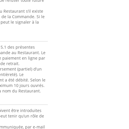
de refuser toute future
Restaurant s’il existe
ou de la Commande. Si le
eut le signaler à la
 5.1 des présentes
mmande au Restaurant. Le
e paiement en ligne par
de retrait.
rsement (partiel) d’un
ntièreté). Le
 a été débité. Selon le
ximum 10 jours ouvrés.
au nom du Restaurant.
ivent être introduites
ut tenir qu’un rôle de
 communiquée, par e-mail