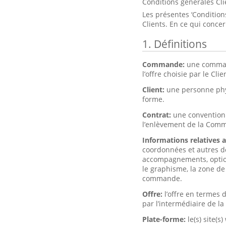
Conditions générales Cli
Les présentes ‘Conditions
Clients. En ce qui conce
1. Définitions
Commande:
une command
l’offre choisie par le Clie
Client:
une personne phy
forme.
Contrat:
une convention 
l’enlèvement de la Com
Informations relatives 
coordonnées et autres do
accompagnements, options 
le graphisme, la zone de 
commande.
Offre:
l’offre en termes
par l’intermédiaire de la
Plate-forme:
le(s) site(