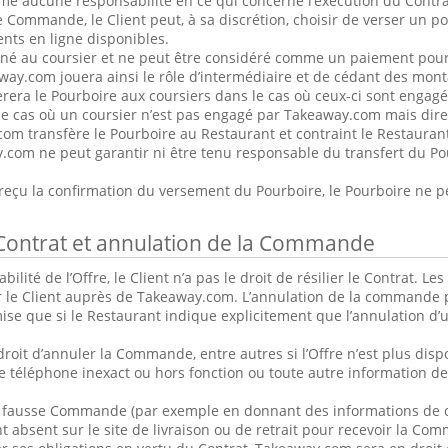
e aucune responsabilité en ce qui concerne l’exécution du Contra
 Commande, le Client peut, à sa discrétion, choisir de verser un po
nts en ligne disponibles.
iné au coursier et ne peut être considéré comme un paiement pour
ay.com jouera ainsi le rôle d’intermédiaire et de cédant des mont
era le Pourboire aux coursiers dans le cas où ceux-ci sont engag
e cas où un coursier n’est pas engagé par Takeaway.com mais dire
om transfère le Pourboire au Restaurant et contraint le Restaurant
.com ne peut garantir ni être tenu responsable du transfert du P
 reçu la confirmation du versement du Pourboire, le Pourboire ne 
u Contrat et annulation de la Commande
abilité de l’Offre, le Client n’a pas le droit de résilier le Contrat
r le Client auprès de Takeaway.com. L’annulation de la commande p
ise que si le Restaurant indique explicitement que l’annulation 
roit d’annuler la Commande, entre autres si l’Offre n’est plus dispon
téléphone inexact ou hors fonction ou toute autre information de 
ne fausse Commande (par exemple en donnant des informations de c
t absent sur le site de livraison ou de retrait pour recevoir la C