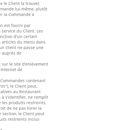
le Client la trouve)
ommande lui-même, plutôt
sser la Commande à
n est fourni par
 service du Client. Les
onction d'un certain
s articles du menu dans
un client ne passe une
é auprès de
e sur le site d’enlèvement
 Internet de
de Commandes contenant
s"), le Client peut,
catives au Restaurant
à s'identifier, ne remplit
les produits restreints,
it de ne pas livrer la
section, le Client peut
its restreints inclus