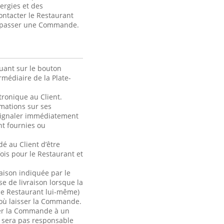
lergies et des
contacter le Restaurant
de passer une Commande.
uant sur le bouton
médiaire de la Plate-
ronique au Client.
rmations sur ses
 signaler immédiatement
t fournies ou
é au Client d’être
ois pour le Restaurant et
raison indiquée par le
se de livraison lorsque la
le Restaurant lui-même)
 où laisser la Commande.
ser la Commande à un
e sera pas responsable