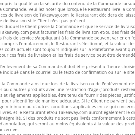
pris la qualité ou la sécurité du contenu de la Commande lorsque 
 la Commande. Veuillez noter que lorsque le Restaurant livre la C
rvices de livraison de Takeaway.com, le Restaurant décidera de lai
e de livraison si le Client n'est pas présent.
ès duquel le Client passe la Commande et que le service de livraiso
akeaway.com peut facturer les frais de livraison et/ou des frais de
les frais de service s'appliquant à la Commande peuvent varier en f
 compris l'emplacement, le Restaurant sélectionné, et la valeur de
 coûts actuels sont toujours indiqués sur la Plateforme avant qu'
r ces frais de livraison et les frais de service peut être demand
 l’enlèvement de sa Commande, il doit être présent à l’heure choisi
indiqué dans le courriel ou le texto de confirmation ou sur le site
la Commande ainsi que lors de la livraison ou de l'enlèvement 
s ou d'autres produits avec une restriction d'âge ("produits restreint
 et règlements applicables, être tenu de fournir des pièces justifi
our s'identifier de manière adéquate. Si le Client ne parvient pas 
âge minimum ou d'autres conditions applicables en ce qui concerne 
 livrés, et le Restaurant et/ou Takeaway.com auront également le dro
égralité. Si des produits ne sont pas livrés conformément à cette 
 d'annulation, qui seront au moins équivalents à la valeur des produ
oncernée.