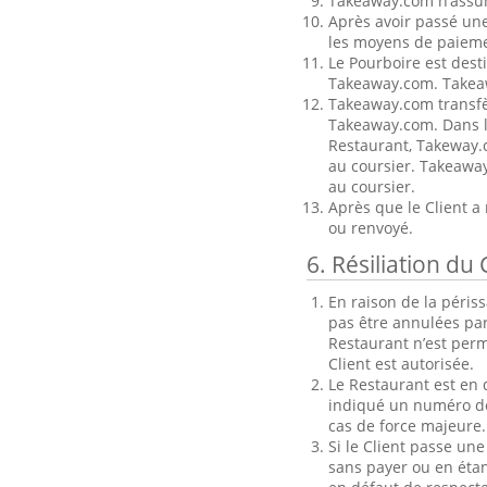
Takeaway.com n’assum
Après avoir passé une
les moyens de paieme
Le Pourboire est dest
Takeaway.com. Takeaw
Takeaway.com transfèr
Takeaway.com. Dans l
Restaurant, Takeway.c
au coursier. Takeaway
au coursier.
Après que le Client a
ou renvoyé.
6. Résiliation d
En raison de la périss
pas être annulées pa
Restaurant n’est perm
Client est autorisée.
Le Restaurant est en d
indiqué un numéro de 
cas de force majeure.
Si le Client passe u
sans payer ou en étan