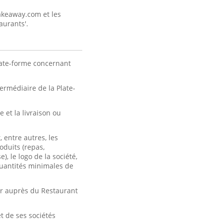
Takeaway.com et les
aurants'.
late-forme concernant
rmédiaire de la Plate-
et la livraison ou
 entre autres, les
oduits (repas,
, le logo de la société,
 quantités minimales de
er auprès du Restaurant
t de ses sociétés