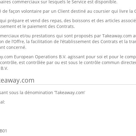
enaires commerciaux sur lesquels le Service est disponible.
 de façon volontaire par un Client destiné au coursier qui livre l
qui prépare et vend des repas, des boissons et des articles associés
issement et le paiement des Contrats.
mmerciaux et/ou prestations qui sont proposés par Takeaway.com a
on de l’Offre, la facilitation de l’établissement des Contrats et la t
nt concerné.
y.com European Operations B.V. agissant pour soi et pour le comp
contrôle, est contrôlée par ou est sous le contrôle commun direct
B.V.
akeaway.com
ant sous la dénomination ’Takeaway.com’
al:
1B01