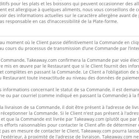
itifs pour les plats et les boissons qui peuvent occasionner des al
lient est allergique à quelques aliments, nous vous conseillons de 
voir des informations actuelles sur le caractère allergène avant 
s responsable en cas d’inaccessibilité de la Plate-forme.
u au moment où le Client passe définitivement la Commande en cliq
au cours du processus de transmission d’une Commande par l’inter
a Commande, Takeaway.com confirmera la Commande par voie élect
re mis en œuvre par le Restaurant que si le Client fournit des info
et complètes en passant la Commande. Le Client a l’obligation de
 Restaurant toute inexactitude au niveau des données de paiemen
s informations concernant le statut de sa Commande, il est demand
ne ou par courriel (comme indiqué en passant la Commande) à la f
 la livraison de sa Commande, il doit être présent à l’adresse de liv
 réceptionner la Commande. Si le Client n'est pas présent à l'adres
 et que la Commande est livrée par Takeaway.com (plutôt que par 
 efforts raisonnables pour contacter le Client afin de déterminer
t pas en mesure de contacter le Client, Takeaway.com pourra lais
 l'extérieur, à proximité de l'adresse de livraison. Takeaway.com n