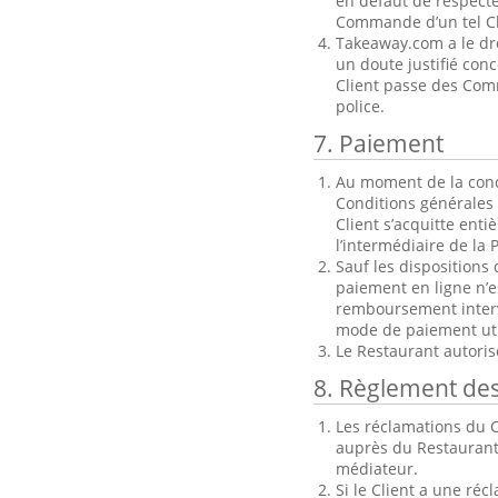
en défaut de respecte
Commande d’un tel Cl
Takeaway.com a le dr
un doute justifié con
Client passe des Comm
police.
7. Paiement
Au moment de la concl
Conditions générales 
Client s’acquitte ent
l’intermédiaire de la 
Sauf les dispositions 
paiement en ligne n’e
remboursement intervi
mode de paiement uti
Le Restaurant autori
8. Règlement de
Les réclamations du C
auprès du Restaurant
médiateur.
Si le Client a une ré