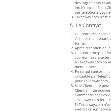
des ingrédients et add
intolérances. Si un C
par téléphone pour a
Takeaway.com n’est pa
5. Le Contrat
Le Contrat est concl
‘Acheter maintenant’ 
forme.
Après réception de l
Le Contrat ne peut êt
coordonnées exactes 
à Takeaway.com ou au
mentionnées.
En ce qui concerne le
joignable par télépho
pour Takeaway.com.
Si le Client opte pour
Client afin de pouvoir
Commande est livrée,
Takeaway.com fera des
Si Takeaway.com n'es
endroit raisonnable à